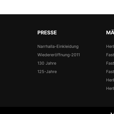
PRESSE
MÄ
Narrhalla-Einkleidung
Her
Wiedereröffnung-2011
Fas
130 Jahre
Fas
125-Jahre
Fas
Her
Her